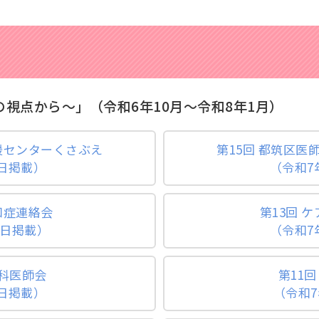
視点から～」（令和6年10月～令和8年1月）
援センターくさぶえ
第15回 都筑区
2日掲載）
（令和7
知症連絡会
第13回 
3日掲載）
（令和7
歯科医師会
第11
1日掲載）
（令和7