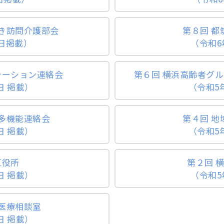
づき訪問介護部会
第８回 
4日掲載）
（令和6
テーション連絡会
第６回 横浜高齢者グ
日 掲載）
（令和5年
多機能連絡会
第４回 
日 掲載）
（令和5年
区役所
第２回 
日 掲載）
（令和5
医療相談室
日 掲載）